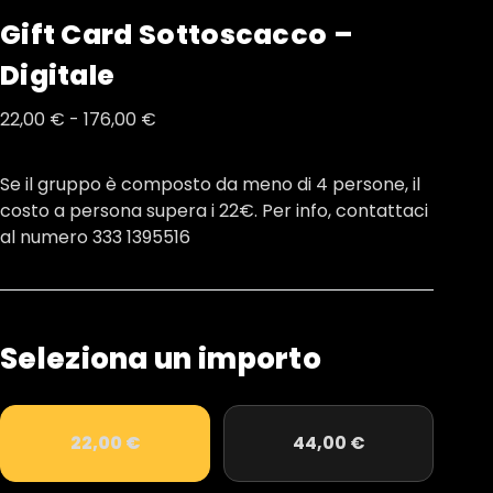
Gift Card Sottoscacco –
Digitale
Fascia
22,00
€
-
176,00
€
di
prezzo:
Se il gruppo è composto da meno di 4 persone, il
da
costo a persona supera i 22€. Per info, contattaci
22,00 €
al numero 333 1395516
a
176,00 €
Seleziona un importo
22,00
€
44,00
€