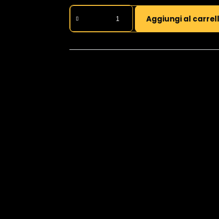
Gift
Aggiungi al carrel
Card
Sottoscacco
-
Fisica
quantità