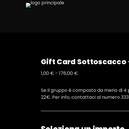
Gift Card Sottoscacco 
Fascia
1,00
€
-
176,00
€
di
prezzo:
Se il gruppo è composto da meno di 4 p
da
22€. Per info, contattaci al numero 333
1,00 €
a
176,00 €